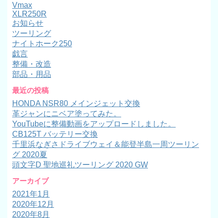
Vmax
XLR250R
お知らせ
ツーリング
ナイトホーク250
戯言
整備・改造
部品・用品
最近の投稿
HONDA NSR80 メインジェット交換
革ジャンにニベア塗ってみた。
YouTubeに整備動画をアップロードしました。
CB125T バッテリー交換
千里浜なぎさドライブウェイ＆能登半島一周ツーリン
グ 2020夏
頭文字D 聖地巡礼ツーリング 2020 GW
アーカイブ
2021年1月
2020年12月
2020年8月