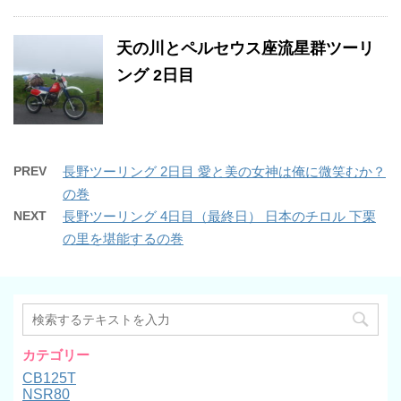
天の川とペルセウス座流星群ツーリ
ング 2日目
PREV
長野ツーリング 2日目 愛と美の女神は俺に微笑むか？
の巻
NEXT
長野ツーリング 4日目（最終日） 日本のチロル 下栗
の里を堪能するの巻
カテゴリー
CB125T
NSR80