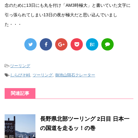
念のために13日にも丸を付け「AM3時極大」と書いていた文字に
引っ張られてしまい13日の夜が極大だと思い込んでいまし
た・・・
B!
-
ツーリング
-
しらびそ峠
,
ツーリング
,
御池山隕石クレーター
関連記事
長野県北部ツーリング 2日目 日本一
の国道を走るッ！の巻