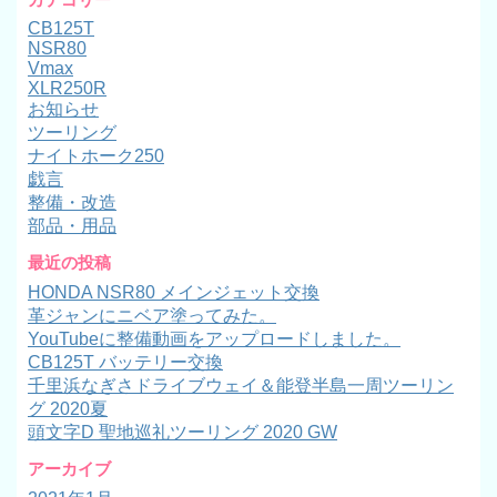
CB125T
NSR80
Vmax
XLR250R
お知らせ
ツーリング
ナイトホーク250
戯言
整備・改造
部品・用品
最近の投稿
HONDA NSR80 メインジェット交換
革ジャンにニベア塗ってみた。
YouTubeに整備動画をアップロードしました。
CB125T バッテリー交換
千里浜なぎさドライブウェイ＆能登半島一周ツーリン
グ 2020夏
頭文字D 聖地巡礼ツーリング 2020 GW
アーカイブ