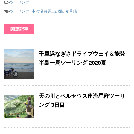
-
ツーリング
-
ツーリング
,
本沢温泉雲上の湯
,
麦草峠
関連記事
千里浜なぎさドライブウェイ＆能登
半島一周ツーリング 2020夏
天の川とペルセウス座流星群ツーリ
ング 3日目