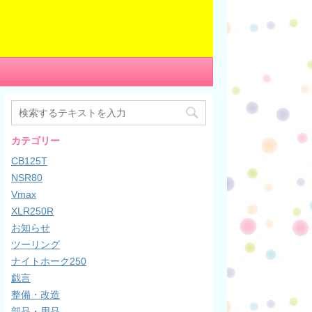
カテゴリー
CB125T
NSR80
Vmax
XLR250R
お知らせ
ツーリング
ナイトホーク250
戯言
整備・改造
部品・用品